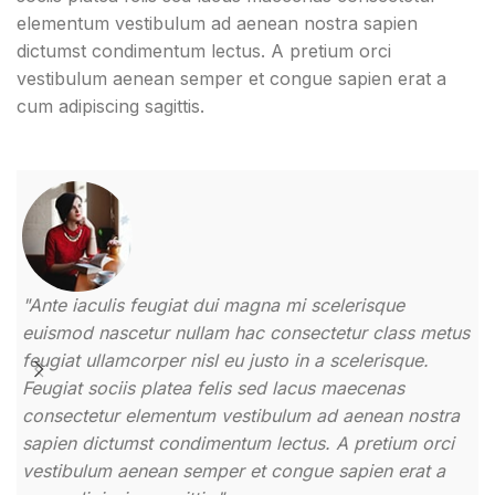
elementum vestibulum ad aenean nostra sapien
dictumst condimentum lectus. A pretium orci
vestibulum aenean semper et congue sapien erat a
cum adipiscing sagittis.
"Ante iaculis feugiat dui magna mi scelerisque
"
euismod nascetur nullam hac consectetur class metus
e
feugiat ullamcorper nisl eu justo in a scelerisque.
f
Feugiat sociis platea felis sed lacus maecenas
F
consectetur elementum vestibulum ad aenean nostra
c
sapien dictumst condimentum lectus. A pretium orci
s
vestibulum aenean semper et congue sapien erat a
v