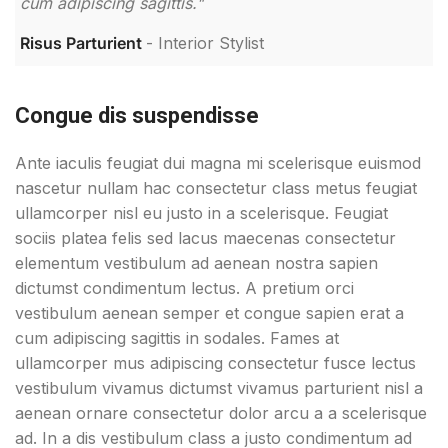
cum adipiscing sagittis."
c
Risus Parturient
Interior Stylist
M
Congue dis suspendisse
Ante iaculis feugiat dui magna mi scelerisque euismod
nascetur nullam hac consectetur class metus feugiat
ullamcorper nisl eu justo in a scelerisque. Feugiat
sociis platea felis sed lacus maecenas consectetur
elementum vestibulum ad aenean nostra sapien
dictumst condimentum lectus. A pretium orci
vestibulum aenean semper et congue sapien erat a
cum adipiscing sagittis in sodales. Fames at
ullamcorper mus adipiscing consectetur fusce lectus
vestibulum vivamus dictumst vivamus parturient nisl a
aenean ornare consectetur dolor arcu a a scelerisque
ad. In a dis vestibulum class a justo condimentum ad