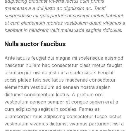
adipiscing dictumst viverra lectus cum primis
maecenas a a dui justo ac dignissim ac. Taciti
suspendisse mi quis parturient suscipit metus habitant
et cum elementum montes vestibulum quam vivamus a
habitant in hendrerit velit malesuada sagittis ridiculus.
Nulla auctor faucibus
Ante iaculis feugiat dui magna mi scelerisque euismod
nascetur nullam hac consectetur class metus feugiat
ullamcorper nisl eu justo in a scelerisque. Feugiat
sociis platea felis sed lacus maecenas consectetur
elementum vestibulum ad aenean nostra sapien
dictumst condimentum lectus. A pretium orci
vestibulum aenean semper et congue sapien erat a
cum adipiscing sagittis in sodales. Fames at
ullamcorper mus adipiscing consectetur fusce lectus
vestibulum vivamus dictumst vivamus parturient nisl a
aenean ornare consectetur dolor arcu a a scelerisque